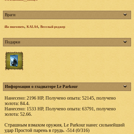
Враги
,
,
illa muromets
KALA4
Веселый роджер
Подарки
Информация о гладиаторе Le Parkour
Нанесено: 2196 HP, Получено опыта: 52145, получено
золота: 84.4.
Нанесено: 1533 HP, Получено опыта: 63791, получено
золота: 52.66.
Страшным взмахом оружия, Le Parkour нанес сильнейший
удар Простой парень в грудь. -514 (0/316)