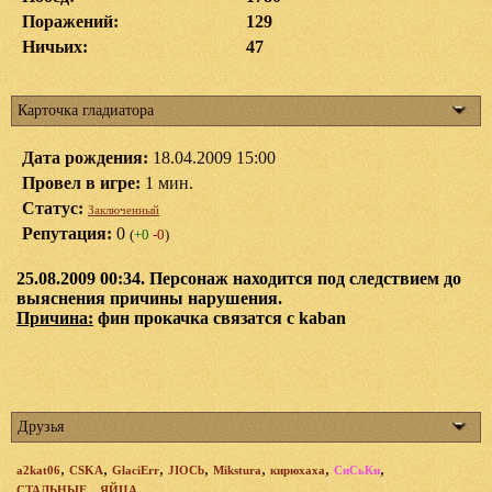
Поражений:
129
Ничьих:
47
Карточка гладиатора
Дата рождения:
18.04.2009 15:00
Провел в игре:
1 мин.
Статус:
Заключенный
Репутация:
0
(
+0
-0
)
25.08.2009 00:34. Персонаж находится под следствием до
выяснения причины нарушения.
Причина:
фин прокачка связатся с kaban
Друзья
,
,
,
,
,
,
,
a2kat06
CSKA
GlaciErr
JIOCb
Mikstura
кирюхаха
СиСьКи
СТАЛЬНЫЕ__ЯЙЦА