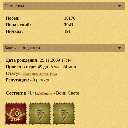
Статистика
Побед:
10176
Поражений:
3943
Ничьих:
191
Карточка гладиатора
Дата рождения:
25.11.2009 17:44
Провел в игре:
49 дн. 5 час. 24 мин.
Статус:
Свободный житель Рима
Репутация:
49
(
+78
-29
)
Состоит в
-
Воин Света
LightEmpire