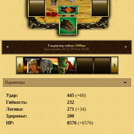
Гладиатор сейчас
Offline
Был онлайн 20.11.2024 в 19:46
Параметры
Удар:
445
(+60)
Гибкость:
232
Логика:
271
(+34)
Здоровье:
200
HP:
8576
(+6576)