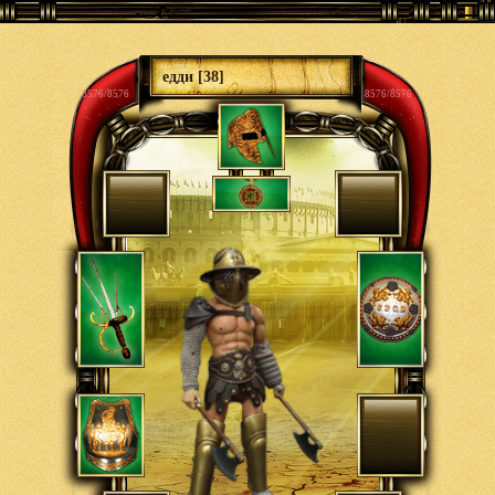
едди [38]
8576/8576
8576/8576