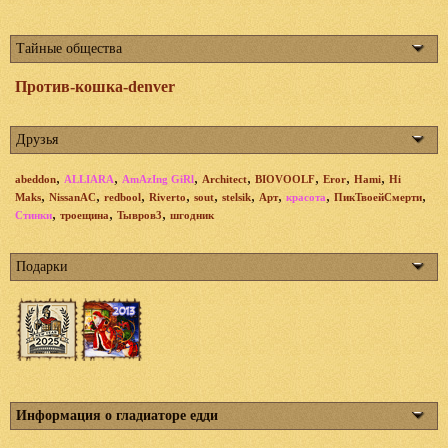
Тайные общества
Против-кошка-denver
Друзья
,
,
,
,
,
,
,
abeddon
ALLIARA
AmAzIng GiRl
Architect
BIOVOOLF
Eror
Hami
Hi
,
,
,
,
,
,
,
,
,
Maks
NissanAC
redbool
Riverto
sout
stelsik
Арт
красота
ПикТвоейСмерти
,
,
,
Стинки
троещина
Тывров3
шгодник
Подарки
Информация о гладиаторе едди