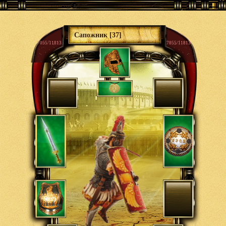
Сапожник [37]
7055/11813
7055/11813