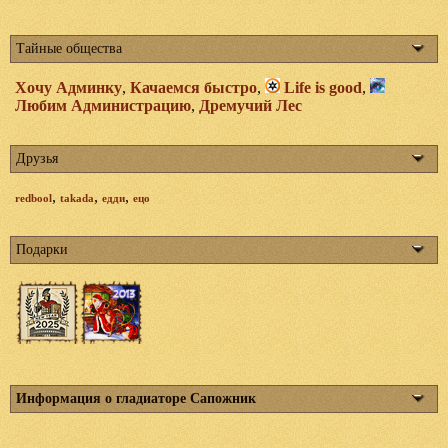
Тайные общества
Хочу Админку
,
Качаемся быстро
,
Life is good
,
Любим Администрацию
,
Дремучий Лес
Друзья
,
,
,
redbool
takada
едди
ецо
Подарки
Информация о гладиаторе Сапожник