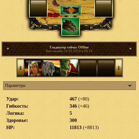
Гладиатор сейчас
Offline
Был онлайн 24.03.2024 в 09:14
Параметры
Удар:
467
(+80)
Гибкость:
346
(+46)
Логика:
5
Здоровье:
300
HP:
11813
(+8813)