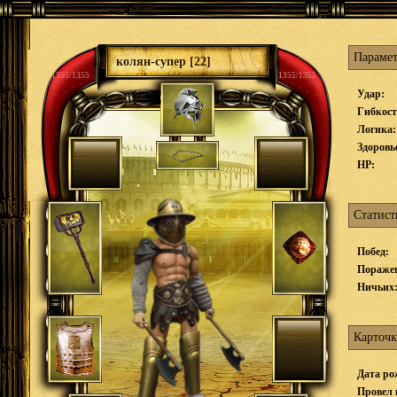
Параме
колян-супер [22]
1355/1355
1355/1355
Удар:
Гибкост
Логика:
Здоровь
HP:
Статист
Побед:
Пораже
Ничьих
Карточк
Дата ро
Провел 