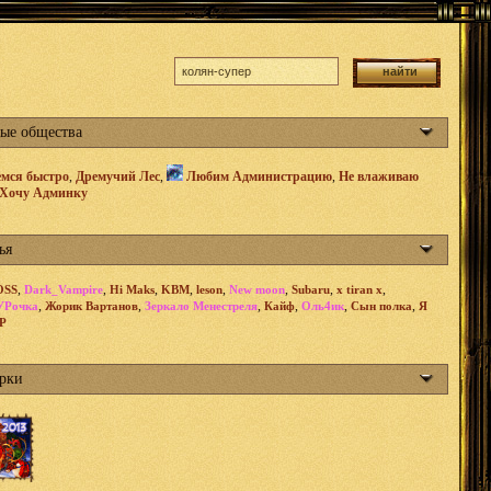
ые общества
мся быстро
,
Дремучий Лес
,
Любим Администрацию
,
Не влаживаю
Хочу Админку
ья
,
,
,
,
,
,
,
,
OSS
Dark_Vampire
Hi Maks
KBM
leson
New moon
Subaru
x tiran x
,
,
,
,
,
,
УРочка
Жорик Вартанов
Зеркало Менестреля
Кайф
Оль4ик
Сын полка
Я
Р
рки