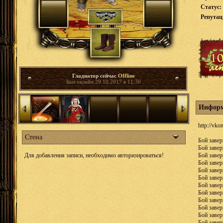
Статус:
Репута
Гладиатор сейчас
Offline
Был онлайн 29.10.2017 в 11:30
Информ
http://vk
Стена
Бой завер
Бой завер
Для добавления записи, необходимо авторизироваться!
Бой завер
Бой завер
Бой завер
Бой завер
Бой завер
Бой завер
Бой завер
Бой завер
Бой завер
Бой завер