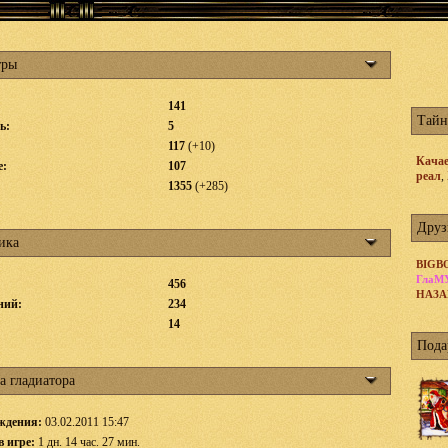
тры
141
Тайн
ь:
5
117
(+10)
Качае
е:
107
реал
,
1355
(+285)
Друз
ика
BIGB
ГлаМ
456
НАЗА
ний:
234
:
14
Пода
а гладиатора
ждения:
03.02.2011 15:47
в игре:
1 дн. 14 час. 27 мин.