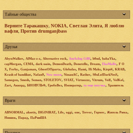
Тайные общества
Верните Таракашку
,
NOKIA
,
Светлая Элита
,
Я люблю
вафли
,
Против drumganjbass
Друзья
,
,
,
,
,
,
AbyssWalker
AlMaz-z-z
Alternative rock
AmAzIng GiRl
b0nd
babaYka
,
,
,
,
,
,
,
capMorgan
CEMA
dark ssain
DemonDeath
Donotello
Dream
EkaMaRe
F O
,
,
,
,
,
,
,
,
,
X
Forby
Ganjaman
GhostOfSparta
Globalas
Hami
Hi Maks
Kirpi4
KRAB
,
,
,
,
,
,
Krash of bandikut
Nafan9
New moon
NissanAC
Rather
S0uLofDarkNesS
,
,
,
,
,
,
,
,
,
Samogon
Smesh
Soman
STOLETOV
SVIAT
Virtuozzz
Vitrum
Volf
VolKol
,
,
,
,
,
,
Zart
Аккорд
БИОВУЛЬФ
ГробоВоз
Император
та еще штучка
Хранитель
Враги
,
,
,
,
,
,
,
,
,
ABNORMAL
aksetis
DIGINIRAT
Life
oggi
one
Trevor
Гермес
Житель Рима
,
,
Нюшок
Парад
ПаРниША
Подарки