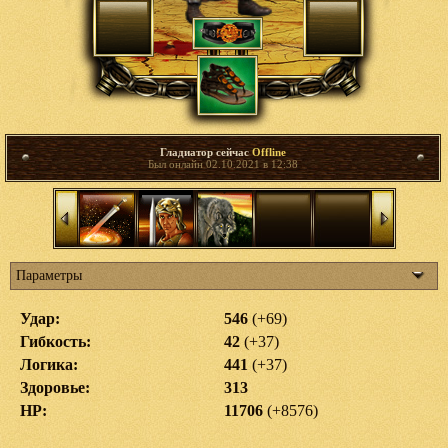
Гладиатор сейчас
Offline
Был онлайн 02.10.2021 в 12:38
Параметры
Удар:
546
(+69)
Гибкость:
42
(+37)
Логика:
441
(+37)
Здоровье:
313
HP:
11706
(+8576)