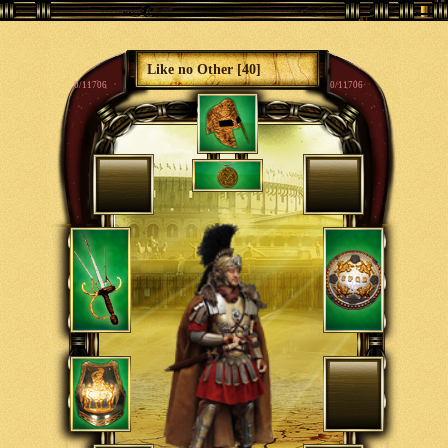
Like no Other [40]
0/11706
0/11706