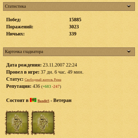
Статистика
Побед:
15885
Поражений:
3023
Ничьих:
339
Карточка гладиатора
Дата рождения:
23.11.2007 22:24
Провел в игре:
37 дн. 6 час. 49 мин.
Статус:
Свободный житель Рима
Репутация:
436
(
+683
-247
)
Состоит в
-
Ветеран
BanditS