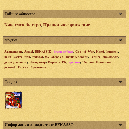
Тайные общества
Качаемся быстро
,
Правильное движение
Друзья
,
,
,
,
,
,
,
Agamemnon
Astral
BEKASSIK
drumganjbass
God_of_War
Hami
Inntense
,
,
,
,
,
,
,
koka
kostya tank
redbool
xXLord88xX
Вечно молодой
Гермес
ДаждьБог
,
,
,
,
,
,
доктор-менгеле
Император
Карпати ФК
красота
Опачки
Плановой
,
,
роман1
Тихоня
Хранитель
Подарки
Информация о гладиаторе BEKASSO