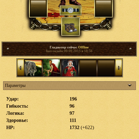
Гладиатор сейчас
Offline
Был онлайн 09.09.2015 в 18:56
Параметры
Удар:
196
Гибкость:
96
Логика:
97
Здоровье:
111
HP:
1732
(+622)