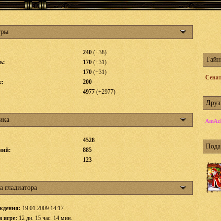
тры
240
(+38)
Тайн
ь:
170
(+31)
170
(+31)
Сена
е:
200
4977
(+2977)
Друз
ика
AmAzI
4528
Пода
ний:
885
:
123
а гладиатора
ждения:
19.01.2009 14:17
в игре:
12 дн. 15 час. 14 мин.