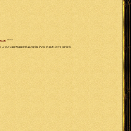
оров
, 2026
е из них завоевывают награды Рима и получают свободу.