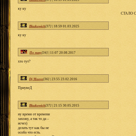
ку ку
СТАЛО С
Blazkowich
[37]
|
18:59 01.03.2025
ку ку
По пиву
[34]
|
11:07 20.08.2017
хто тут?
Dj Moove
[36]
|
23:55 23.02.2016
ПриувеД
Blazkowich
[37]
|
21:15 30.05.2015
ну время от времени
захожу, а так то да –
исчез)
делать тут как бы не
особо что есть.