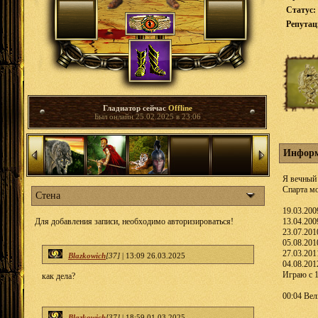
Статус:
Репута
Гладиатор сейчас
Offline
Был онлайн 25.02.2025 в 23:06
Информ
Я вечный 
Спарта мо
Стена
19.03.200
Для добавления записи, необходимо авторизироваться!
13.04.200
23.07.201
05.08.201
27.03.201
Blazkowich
[37]
|
13:09 26.03.2025
04.08.201
Играю с 1
как дела?
00:04 Ве
Blazkowich
[37]
|
18:59 01.03.2025