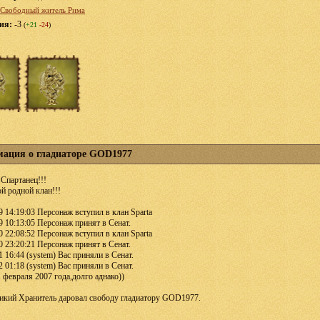
Свободный житель Рима
ция:
-3
(
+21
-24
)
ация о гладиаторе GOD1977
Спартанец!!!
й родной клан!!!
9 14:19:03 Персонаж вступил в клан Sparta
9 10:13:05 Персонаж принят в Сенат.
0 22:08:52 Персонаж вступил в клан Sparta
0 23:20:21 Персонаж принят в Сенат.
1 16:44 (system) Вас приняли в Сенат.
2 01:18 (system) Вас приняли в Сенат.
 февраля 2007 года,долго аднако))
ликий Хранитель даровал свободу гладиатору GOD1977.