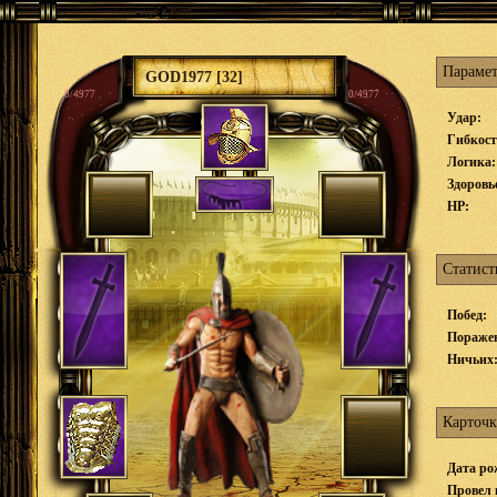
Параме
GOD1977 [32]
0/4977
0/4977
Удар:
Гибкост
Логика:
Здоровь
HP:
Статист
Побед:
Пораже
Ничьих
Карточк
Дата ро
Провел 