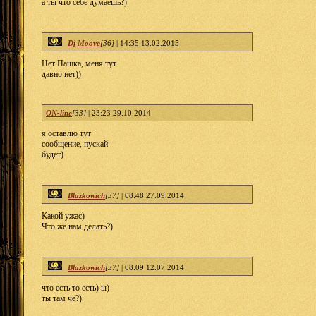
а ты что себе думаешь?)
Dj Moove
[36]
|
14:35 13.02.2015
Нет Пашка, меня тут
давно нет))
ON-line
[33]
|
23:23 29.10.2014
я оставлю тут
сообщение, пускай
будет)
Blazkowich
[37]
|
08:48 27.09.2014
Какой ужас)
Что же нам делать?)
Blazkowich
[37]
|
08:09 12.07.2014
что есть то есть) ы)
ты там че?)