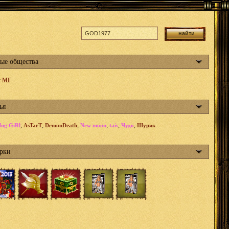
ые общества
т МГ
ья
,
,
,
,
,
,
ng GiRl
AsTarT
DemonDeath
New moon
tais
Чудо
Шурик
рки