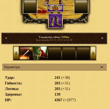
Гладиатор сейчас
Offline
Был онлайн 03.11.2015 в 12:49
Параметры
Удар:
241
(+38)
Гибкость:
203
(+31)
Логика:
203
(+31)
Здоровье:
139
HP:
4367
(+2977)