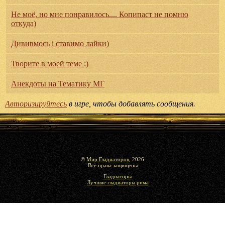
Не моё, но мне понравилось.... Копипаст не помню
откуда)
Дививмось і ставимо лайки)
Творите в моей теме :)
Анекдоты на Тематику МГ
Авторизируйтесь
в игре, чтобы добавлять сообщения.
©
Мир Гладиаторов
, 2026
Все права защищены
Гладиаторы
Лучшие гладиаторы рима