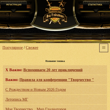
Популярное
/
Свежее
Название топика
X
Важно:
Вспоминаем 20 лет приключений
Важно:
Правила для конференции "Творчество "
С Рождеством и Новым 2026 Годом
Летопись МГ
Мое Творчество... Мир Гладиаторов...