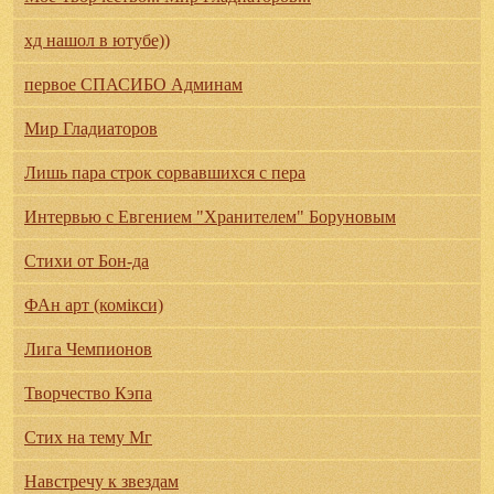
хд нашол в ютубе))
первое СПАСИБО Админам
Мир Гладиаторов
Лишь пара строк сорвавшихся с пера
Интервью с Евгением "Хранителем" Боруновым
Стихи от Бон-да
ФАн арт (комікси)
Лига Чемпионов
Творчество Кэпа
Стих на тему Мг
Навстречу к звездам