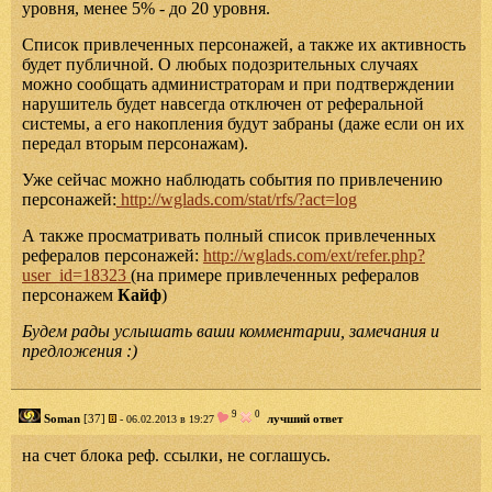
уровня, менее 5% - до 20 уровня.
Список привлеченных персонажей, а также их активность
будет публичной. О любых подозрительных случаях
можно сообщать администраторам и при подтверждении
нарушитель будет навсегда отключен от реферальной
системы, а его накопления будут забраны (даже если он их
передал вторым персонажам).
Уже сейчас можно наблюдать события по привлечению
персонажей:
http://wglads.com/stat/rfs/?act=log
А также просматривать полный список привлеченных
рефералов персонажей:
http://wglads.com/ext/refer.php?
user_id=18323
(на примере привлеченных рефералов
персонажем
Кайф
)
Будем рады услышать ваши комментарии, замечания и
предложения :)
9
0
Soman
[37]
лучший ответ
- 06.02.2013 в 19:27
на счет блока реф. ссылки, не соглашусь.