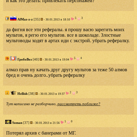
и как это делать: привлекать персонажей?
5
3
AlMaz-z-z
[35]
- 30.01.2013 в 18:10
да фигня все эти рефералы. я прошу васю зарегить моих
мультов, я регю его мультов. все в шоколаде. Злостные
мультоводы ходят в артах иди с экстрой. убрать рефералку.
5
4
ГробоВоз
[40]
- 30.01.2013 в 19:04
алмаз прав ну качать друг другу мультов за теже 50 алмов
бред и очень долго..убрать рефералку
2
3
Hellish
[38]
- 30.01.2013 в 19:37
Тут написано не разборчиво,
рассмотреть поближе?
1
0
Soman
[37]
- 30.01.2013 в 21:56
Потерял архив с банерами от МГ.