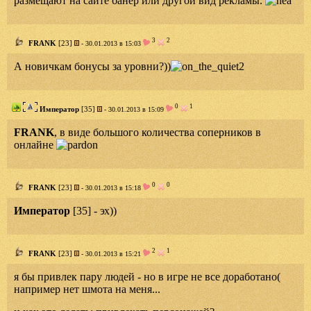
размещают на сайте банер или другой вид рекламы.
3
2
FRANK
[23]
- 30.01.2013 в 15:03
А новичкам бонусы за уровни?))
0
1
Император
[35]
- 30.01.2013 в 15:09
FRANK
, в виде большого количества соперников в
онлайне
0
0
FRANK
[23]
- 30.01.2013 в 15:18
Император
[35] - эх))
2
1
FRANK
[23]
- 30.01.2013 в 15:21
я бы привлек пару людей - но в игре не все доработано(
например нет шмота на меня...