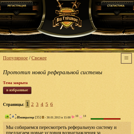
Популярное
/
Свежее
Прототип новой реферальной системы
Тема закрыта
в избранные
1
2
3
4
5
6
Страницы:
10
14
Император
[35]
- 30.01.2013 в 15:00
Мы собираемся пересмотреть реферальную систему и
предлагаем новые условия вознаграждения за