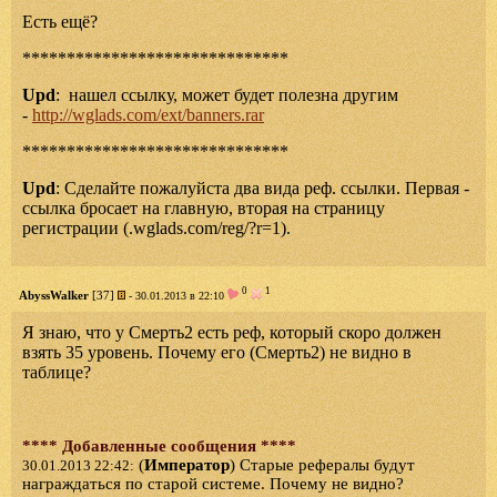
Есть ещё?
******************************
Upd
: нашел ссылку, может будет полезна другим
-
http://wglads.com/ext/banners.rar
******************************
Upd
: Сделайте пожалуйста два вида реф. ссылки. Первая -
ссылка бросает на главную, вторая на страницу
регистрации (.wglads.com/reg/?r=1).
0
1
AbyssWalker
[37]
- 30.01.2013 в 22:10
Я знаю, что у Смерть2 есть реф, который скоро должен
взять 35 уровень. Почему его (Смерть2) не видно в
таблице?
**** Добавленные сообщения ****
(
Император
) Старые рефералы будут
30.01.2013 22:42:
награждаться по старой системе. Почему не видно?