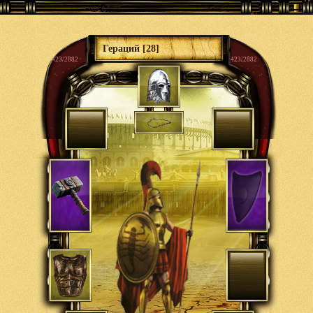
Гераций [28]
423/2882
423/2882