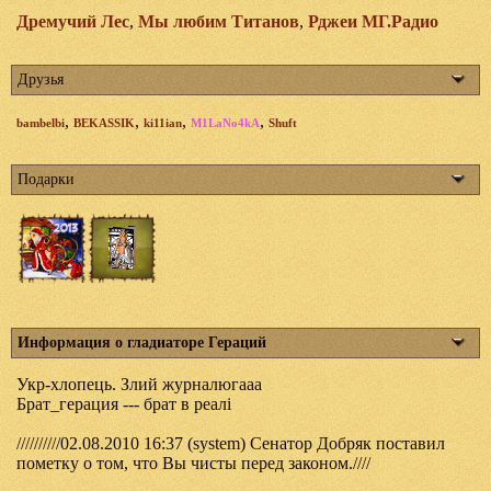
Дремучий Лес
,
Мы любим Титанов
,
Рджеи МГ.Радио
Друзья
,
,
,
,
bambelbi
BEKASSIK
ki11ian
M1LaNo4kA
Shuft
Подарки
Информация о гладиаторе Гераций
Укр-хлопець. Злий журналюгааа
Брат_герация --- брат в реалі
//////////02.08.2010 16:37 (system) Сенатор Добряк поставил
пометку о том, что Вы чисты перед законом.////