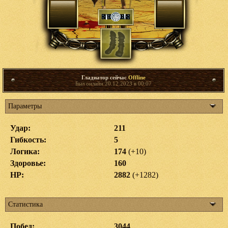
Гладиатор сейчас
Offline
Был онлайн 20.12.2023 в 00:07
Параметры
Удар:
211
Гибкость:
5
Логика:
174
(+10)
Здоровье:
160
HP:
2882
(+1282)
Статистика
Побед:
3044