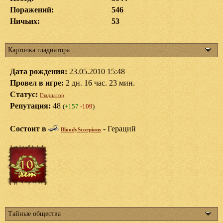
Поражений:
546
Ничьих:
53
Карточка гладиатора
Дата рождения:
23.05.2010 15:48
Провел в игре:
2 дн. 16 час. 23 мин.
Статус:
Гладиатор
Репутация:
48
(
+157
-109
)
Состоит в
-
Гераций
BloodyScorpions
Тайные общества