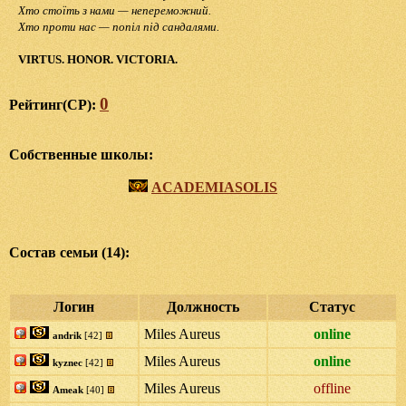
Хто стоїть з нами — непереможний.
Хто проти нас — попіл під сандалями.
VIRTUS. HONOR. VICTORIA.
0
Рейтинг(CP):
Собственные школы:
ACADEMIASOLIS
Состав семьи (14):
Логин
Должность
Статус
Miles Aureus
online
andrik
[42]
Miles Aureus
online
kyznec
[42]
Miles Aureus
offline
Ameak
[40]