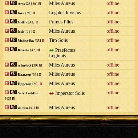
Miles Aureus
offline
Ares GS
[40]
Legatus Invictus
offline
faro
[39]
Primus Pilus
offline
Griffa
[42]
Miles Aureus
offline
lysiy
[39]
Tiro Solis
offline
Malino4ka
[35]
offline
Praefectus
Riverto
[42]
Legionis
Miles Aureus
offline
st1m4eG
[39]
Miles Aureus
offline
Кальтер
[39]
Miles Aureus
offline
Царевна
[39]
offline
Imperator Solis
SalaH ad-Din
[42]
Miles Aureus
offline
наглец
[41]