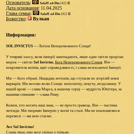
Основатель
:
SalaH ad-Din
[42]
Дата основания
: 11.04.2025
Глава семьи
:
SalaH ad-Din
[42]
Божество
:
Вулкан
Информация:
SOL INVICTUS
— Легіон Непереможного Сонця!
У темряві хаосу, коли імперії занепадають, лише одне світло прорізає
морок — світло
Sol Invictus
,
Бога Непереможного Сонця
. Він —
покровитель воїнів, щит справедливості, і слава незгасаючої Імперії.
Ми — його обрані. Нащадки легіонів, що ступали по згорілій землі
варварів. Ми несемо волю Сонця: непохитну, пекучу, нездоланну. У
нашій крові — слава Марса, в нашому серці — мудрість Юпітера, за
нашими спинами — слава Риму.
Кожен, хто носить наш знак, — не просто гравець. Він — частина
легенди. Ми творимо Імперію у вогні та сталі. Ми не поклоняємося
перемозі — ми нею стаємо.
Ave Sol Invictus!
Слава тим, хто несе світло у пітьму.