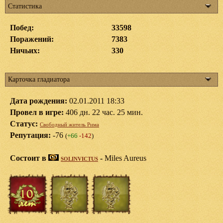
Статистика
Побед:
33598
Поражений:
7383
Ничьих:
330
Карточка гладиатора
Дата рождения:
02.01.2011 18:33
Провел в игре:
406 дн. 22 час. 25 мин.
Статус:
Свободный житель Рима
Репутация:
-76
(
+66
-142
)
Состоит в
-
Miles Aureus
SOLINVICTUS