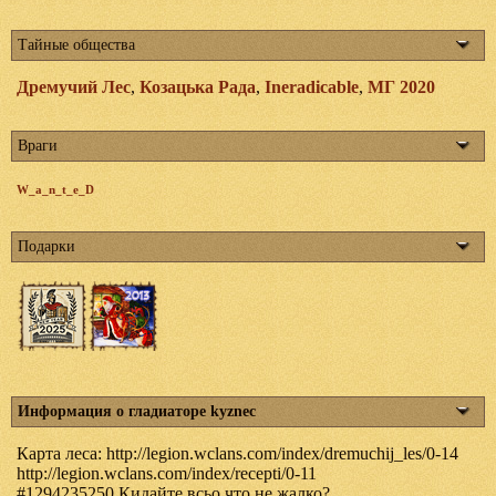
Тайные общества
Дремучий Лес
,
Козацька Рада
,
Ineradicable
,
МГ 2020
Враги
W_a_n_t_e_D
Подарки
Информация о гладиаторе kyznec
Карта леса: http://legion.wclans.com/index/dremuchij_les/0-14
http://legion.wclans.com/index/recepti/0-11
#1294235250 Кидайте всьо что не жалко?