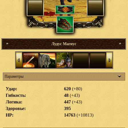
Лудус Магнус
Параметры
Удар:
620
(+80)
Гибкость:
48
(+43)
Логика:
447
(+43)
Здоровье:
395
HP:
14763
(+10813)