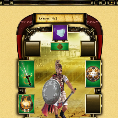
kyznec [42]
7969/14763
7969/14763