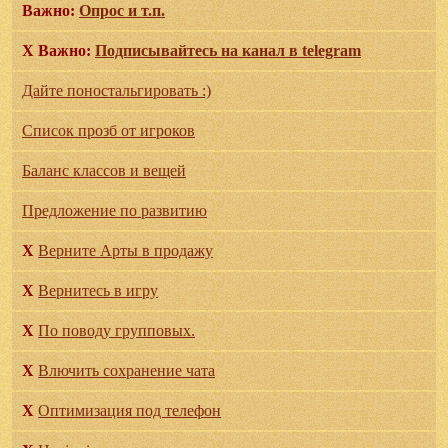
Важно:
Опрос и т.п.
X
Важно:
Подписывайтесь на канал в telegram
Дайте поностальгировать :)
Список прозб от игроков
Баланс классов и вещей
Предложение по развитию
X
Верните Арты в продажу
X
Вернитесь в игру
X
По поводу групповых.
X
Влючить сохранение чата
X
Оптимизация под телефон