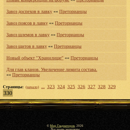
Завоз доспехов в лавку
««
Преторианцы
Завоз поясов в лавку
««
Преторианцы
Завоз шлемов в лавку
««
Преторианцы
Завоз щитов в лавку
««
Преторианцы
Новый объект "Хранилище"
««
Преторианцы
Для глав кланов. Увеличение лимита состава.
««
Преторианцы
...
323
324
325
326
327
328
329
Страницы:
(начало)
330
©
Мир Гладиаторов
, 2026
Все права защищены