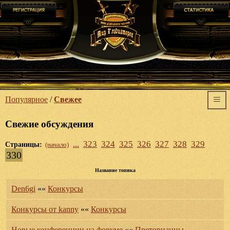
Популярное
/
Свежее
Свежие обсуждения
...
323
324
325
326
327
328
329
Страницы:
(начало)
330
Название топика
Den6gi
««
Конкурсы
Конкурсы от kanny
««
Конкурсы
Новые конференции на форуме
««
Преторианцы