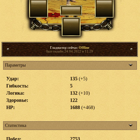
Гладиатор сейчас
Offline
Был онлайн 24.04.2022 в 11:29
Параметры
Удар:
135
(+5)
Гибкость:
5
Логика:
132
(+10)
Здоровье:
122
HP:
1688
(+468)
Статистика
Побед:
2753