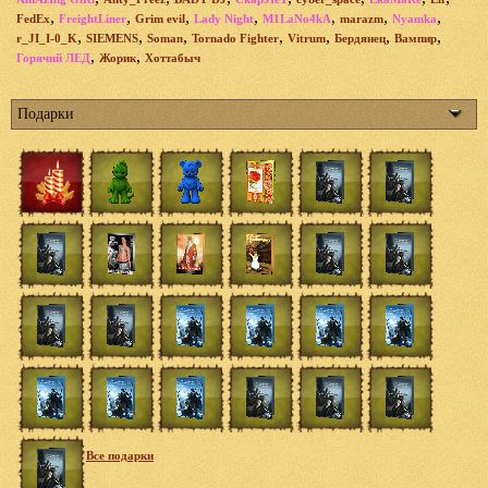
,
,
,
,
,
,
,
FedEx
FreightLiner
Grim evil
Lady Night
M1LaNo4kA
marazm
Nyamka
,
,
,
,
,
,
,
r_JI_I-0_K
SIEMENS
Soman
Tornado Fighter
Vitrum
Бердянец
Вампир
,
,
Горячий ЛЕД
Жорик
Хоттабыч
Подарки
Все подарки