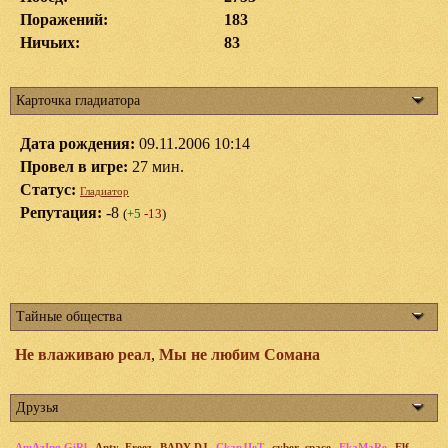
Поражений:
183
Ничьих:
83
Карточка гладиатора
Дата рождения:
09.11.2006 10:14
Провел в игре:
27 мин.
Статус:
Гладиатор
Репутация:
-8
(
+5
-13
)
Тайные общества
Не влаживаю реал
,
Мы не любим Сомана
Друзья
,
,
,
,
,
,
,
AmAzIng GiRl
Anty_Freez
BADY DJ
CkapJIeT
cyber_space
EkaMaRe
Elf